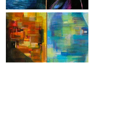
@_samlife
|
samalfrv@gmail.co